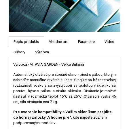
Popis produktu
Vhodné pre
Parametre
Video
Súbory
Výrobca
Výrobca - VITAVIA GARDEN - Veľká Británia
Automatický otvárač pre strešné okno - piest s pákou, ktorým
nahradíte manuálne otváranie. Piest funguje na báze tepelnej
rozťažnosti vosku a so zvyšujúcou sa teplotou v skleníku sa
posúva, hýbe s pákou a otvára okienko. Otváranie je možné
nastaviť v rozmedzí teplôt 16°C až 25°C. Otváracia výška 45
cm, sila otvárania cca 7 kg.
Pre overenie kompatibility s Vašim skleníkom prejdite
do hornej záložky „Vhodné pre“
, kde nájdete zoznam
podporovaných modelov.