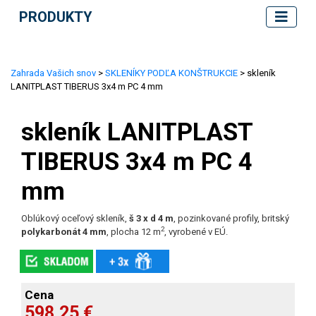
PRODUKTY
Zahrada Vašich snov
>
SKLENÍKY PODĽA KONŠTRUKCIE
> skleník
LANITPLAST TIBERUS 3x4 m PC 4 mm
skleník LANITPLAST
TIBERUS 3x4 m PC 4
mm
Oblúkový oceľový skleník,
š 3 x d 4 m
, pozinkované profily, britský
2
polykarbonát 4 mm
, plocha 12 m
, vyrobené v EÚ.
Cena
598,25 €