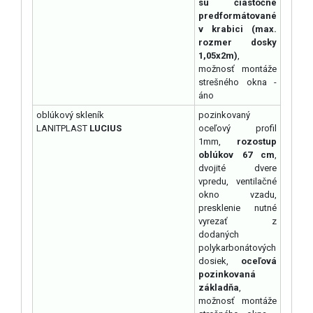
sú čiastočne
predformátované
v krabici (max.
rozmer dosky
1,05x2m)
,
možnosť montáže
strešného okna -
áno
oblúkový skleník
pozinkovaný
LANITPLAST
LUCIUS
oceľový profil
1mm,
rozostup
oblúkov 67 cm
,
dvojité dvere
vpredu, ventilačné
okno vzadu,
presklenie nutné
vyrezať z
dodaných
polykarbonátových
dosiek,
oceľová
pozinkovaná
základňa
,
možnosť montáže