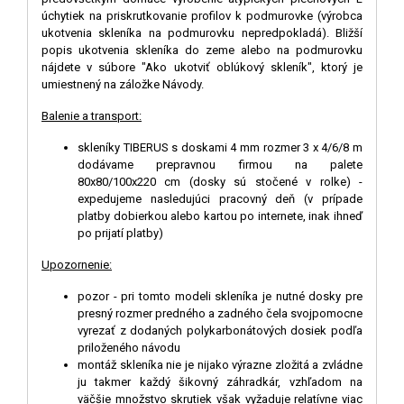
úchytiek na priskrutkovanie profilov k podmurovke (výrobca
ukotvenia skleníka na podmurovku nepredpokladá). Bližší
popis ukotvenia skleníka do zeme alebo na podmurovku
nájdete v súbore "Ako ukotviť oblúkový skleník", ktorý je
umiestnený na záložke Návody.
Balenie a transport:
skleníky TIBERUS s doskami 4 mm rozmer 3 x 4/6/8 m
dodávame prepravnou firmou na palete
80x80/100x220 cm (dosky sú stočené v rolke) -
expedujeme nasledujúci pracovný deň (v prípade
platby dobierkou alebo kartou po internete, inak ihneď
po prijatí platby)
Upozornenie:
pozor - pri tomto modeli skleníka je nutné dosky pre
presný rozmer predného a zadného čela svojpomocne
vyrezať z dodaných polykarbonátových dosiek podľa
priloženého návodu
montáž skleníka nie je nijako výrazne zložitá a zvládne
ju takmer každý šikovný záhradkár, vzhľadom na
väčšie množstvo skrutiek však vyžaduje relatívne viac