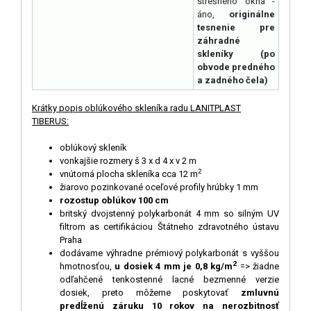
strešného okna -
áno,
originálne
tesnenie pre
záhradné
skleníky (po
obvode predného
a zadného čela)
Krátky popis oblúkového skleníka radu LANITPLAST
TIBERUS:
oblúkový skleník
vonkajšie rozmery š 3 x d 4 x v 2 m
2
vnútorná plocha skleníka cca 12 m
žiarovo pozinkované oceľové profily hrúbky 1 mm
rozostup oblúkov 100 cm
britský dvojstenný polykarbonát 4 mm so silným UV
filtrom as certifikáciou Štátneho zdravotného ústavu
Praha
dodávame výhradne prémiový polykarbonát s vyššou
2
hmotnosťou,
u dosiek 4 mm je 0,8 kg/m
=> žiadne
odľahčené tenkostenné lacné bezmenné verzie
dosiek, preto môžeme poskytovať
zmluvnú
predĺženú záruku 10 rokov na nerozbitnosť