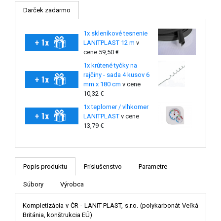
Darček zadarmo
1x skleníkové tesnenie
LANITPLAST 12 m
v
cene 59,50 €
1x krútené tyčky na
rajčiny - sada 4 kusov 6
mm x 180 cm
v cene
10,32 €
1x teplomer / vlhkomer
LANITPLAST
v cene
13,79 €
Popis produktu
Príslušenstvo
Parametre
Súbory
Výrobca
Kompletizácia v ČR - LANIT PLAST, s.r.o. (polykarbonát Veľká
Británia, konštrukcia EÚ)