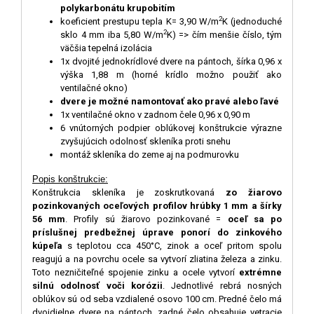
polykarbonátu krupobitím
2
koeficient prestupu tepla K= 3,90 W/m
K (jednoduché
2
sklo 4 mm iba 5,80 W/m
K) => čím menšie číslo, tým
väčšia tepelná izolácia
1x dvojité jednokrídlové dvere na pántoch, šírka 0,96 x
výška 1,88 m (horné krídlo možno použiť ako
ventilačné okno)
dvere je možné namontovať ako pravé alebo ľavé
1x ventilačné okno v zadnom čele 0,96 x 0,90 m
6 vnútorných podpier oblúkovej konštrukcie výrazne
zvyšujúcich odolnosť skleníka proti snehu
montáž skleníka do zeme aj na podmurovku
Popis konštrukcie:
Konštrukcia skleníka je zoskrutkovaná
zo žiarovo
pozinkovaných oceľových profilov hrúbky 1 mm a šírky
56 mm
. Profily sú žiarovo pozinkované =
oceľ sa po
príslušnej predbežnej úprave ponorí do zinkového
kúpeľa
s teplotou cca 450°C, zinok a oceľ pritom spolu
reagujú a na povrchu ocele sa vytvorí zliatina železa a zinku.
Toto nezničiteľné spojenie zinku a ocele vytvorí
extrémne
silnú odolnosť voči korózii
. Jednotlivé rebrá nosných
oblúkov sú od seba vzdialené osovo 100 cm. Predné čelo má
dvojdielne dvere na pántoch, zadné čelo obsahuje vetracie