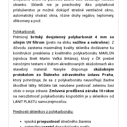
okienko. Skleník nie je priechodný. Ako príplatkové
príslušenstvo je možné dokúpiť strešné ventilačné okno,
automatický otvárač okna, rôzne druhy regálov, teplomery,
vlhkomery a pod.
Polykarbonát:
Prémiový
britský dvojstenný polykarbonát 4 mm so
silným UV filtrom
(preto na slnku
nežltne a nekrehne
). Z
dôvodu zaistenia maximálnej kvality skleníka dodávame ku
konštrukcii presklenia z kvalitného polykarbonátu MARLON
(výrobca Brett Martin Veľká Británia), ktorý v ČR prešiel
náročnými testami v štátom akreditovaných skúšobniach ako
stavebný materiál. Navyše disponuje
skúšobným
protokolom zo Štátneho zdravotného ústavu Praha
,
ktorý potvrdzuje, že sa z polykarbonátu neuvoľňujú žiadne
škodlivé látky. Môžete tak nerušene pestovať zeleninu bez
obáv o svoje zdravie.
Zmluvná predĺžená záruka 10 rokov
na nerozbitnosť polykarbonátu krupobitím je u skleníkov od
LANIT PLASTU samozrejmosťou.
Prednosti skleníkov z polykarbonátu:
vysoká
priepustnosť
slnečného žiarenia
optimálny
rozptyl
dopadajúceho svetla