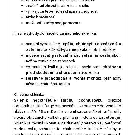
značná
odolnosť
proti vetru a snehu
vynikajúce
tepelno-izolačné
schopnosti
nízka
hmotnosť
možnosť stavby
svojpomocne
Hlavné výhody domáceho záhradného skleníka:
sami si vypestujete
lepšiu
,
chutnejšiu
a
voňavejšiu
zeleninu
bez škodlivých hnojív ako u obchodníkov
môžete začať
pestovať a žať zeleninu oveľa skôr
,
než na vonkajších záhonoch
vo vnútri skleníka je zelenina oveľa viac
chránená
pred škodcami a chorobami
ako vonku
relatívne jednoduchá a rýchla montáž
, prehľadný
návod, nenáročná údržba
Kotvenie skleníka:
Skleník nepotrebuje žiadnu podmurovku
, pretože
konštrukcia skleníka je pripravená na zapustenie do zeme do
hĺbky cca 20 - 25 cm. Do dier v zemi sa zasunú kotevné profily
v tvare obráteného veľkého písmena T, ktoré sa
zabetónujú
.
Skleník je možné ukotviť aj na drevenú / murovanú / betónovú
podmurovku, vyžaduje to však drobné kutilské zásahy a
predovšetkým domáce vyrobenie atypických plechových L