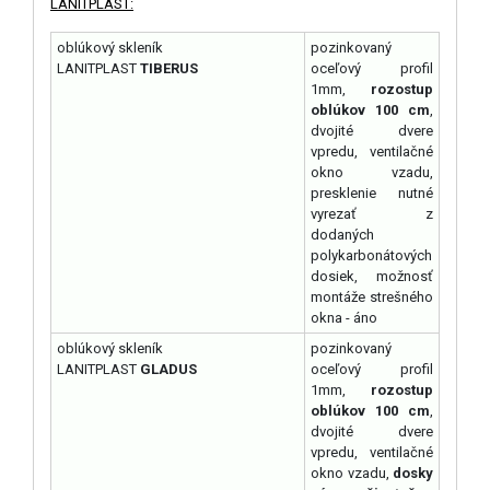
LANITPLAST:
oblúkový skleník
pozinkovaný
LANITPLAST
TIBERUS
oceľový profil
1mm,
rozostup
oblúkov 100 cm
,
dvojité dvere
vpredu, ventilačné
okno vzadu,
presklenie nutné
vyrezať z
dodaných
polykarbonátových
dosiek, možnosť
montáže strešného
okna - áno
oblúkový skleník
pozinkovaný
LANITPLAST
GLADUS
oceľový profil
1mm,
rozostup
oblúkov 100 cm
,
dvojité dvere
vpredu, ventilačné
okno vzadu,
dosky