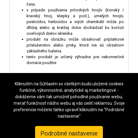
času
v prípade používania prírodných hnojív (konský /
kravský hnoj, sliepky a pod.), umelých hnojív,
pesticídov, herbicídov a iných chemikálií môže po
dlhšej alebo aj kratšej dobe dochádzať ku korózii
oceľových dielov skleníka
produkt na obrázku môže obsahovať príplatkové
príslušenstvo alebo prvky, ktoré nie sú obsahom
základného balenia
tento produkt je určený výhradne pre nekomerčné
domáce použitie
Kliknutím na Súhlasím so všetkým budú uložené cookies
funkčné, výkonnostné, analytické aj marketingové -
dokážeme vám tak umožniť pohodlné používanie webu,
NASTAVENIE COOKIES
merať funkčnosť nášho webu aj vás cieliť reklamou. Svoje
preferencie môžete ľahko upraviť kliknutím na "Podrobné
KROFTAS Czech s.r.o.
, Waltrova 1216/31,
318 00 Plzeň
,
Česká republika, tel.
nastavenie"
+420 731 481 111, email info@sklenik.sk
Podrobné nastavenie