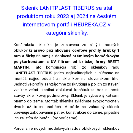
Skleník LANITPLAST TIBERUS sa stal
produktom roku 2023 aj 2024 na českém
internetovom portáli HEUREKA.CZ v
kategórii skleníky.
Konštrukcia skleníka je zostavená zo silných nosných
oblúkov (
žiarovo pozinkované oceľové profily hrúbky 1
mm a šírky 56 mm
) a doplnená
prémiovým komôrkovým
polykarbonátom s UV filtrom od britskej firmy BRETT
MARTIN
. Táto kombinácia robí zo skleníkov radu
LANITPLAST TIBERUS jeden najkvalitnejších a súčasne na
montáž najjednoduchších skleníkov na slovenskom trhu.
Jednotlivé profily sa vzájomne zoskrutkujú a po ich zostavení
vznikne veľmi stabilná oblúková konštrukcia bez nutnosti
stavby skleníkovej podmurovky. Skleník je vybavený kotvami
priamo do zeme. Montáž skleníka zvládnete svojpomocne v
dvoch až troch osobách. V pôde sa záhradný skleník
upevňuje zakopávaním pätiek konštrukcie do zeme, prípadne
ich zaliatím do betónu (odporúčame).
Porovnanie nových modelových radov oblúkových skleníkov