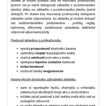
Skleník je možné postaviť buď na murovanú podmurovku
(potom nie je nutné dokupovať základňu z pozinkovaného
plechu) alebo na základňu z pozinkovaného plechu (nutné
dokúpiť). Pri stavbe bez murovanej podmurovky dokúpenie
základne určite odporúčame. Ku skleníku je možné dokúpiť
rad nadštandardného príslušenstva - poličky, regály,
teplomery, vlhkomery, zavlažovacie zariadenie, elektrické
odporové vykurovanie pôdy.
Prednosti skleníkov z polykarbonátu:
vysoká
priepustnosť
slnečného žiarenia
optimálny
rozptyl
dopadajúceho svetla
značná
odolnosť
proti vetru a snehu
vynikajúce
tepelno-izolačné
vlastnosti
nízka hmotnosť
možnosť stavby
svojpomocne
Hlavné výhody domáceho záhradného skleníka:
sami si vypestujete lepšiu, chutnejšiu a voňavejšiu
zeleninu bez škodlivých hnojív ako u obchodníkov
môžete začať pestovať a žať rastliny oveľa skôr, než na
vonkajších záhonoch
vo vnútri skleníka je zelenina oveľa viac chránená pred