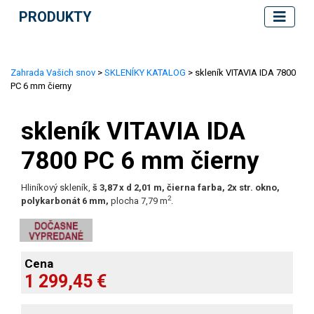
PRODUKTY
Zahrada Vašich snov
>
SKLENÍKY KATALOG
> skleník VITAVIA IDA 7800
PC 6 mm čierny
skleník VITAVIA IDA
7800 PC 6 mm čierny
Hliníkový skleník,
š 3,87 x d 2,01 m, čierna farba, 2x str. okno,
2
polykarbonát 6 mm,
plocha 7,79 m
.
Cena
1 299,45 €