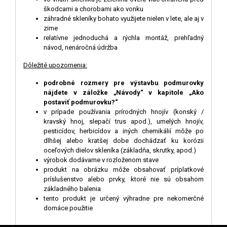
škodcami a chorobami ako vonku
záhradné skleníky bohato využijete nielen v lete, ale aj v
zime
relatívne jednoduchá a rýchla montáž, prehľadný
návod, nenáročná údržba
D
ô
ležité upozornenia:
podrobné rozmery pre výstavbu podmurovky
nájdete v záložke „Návody“ v kapitole „Ako
postaviť podmurovku?“
v prípade používania prírodných hnojív (konský /
kravský hnoj, slepačí trus apod.), umelých hnojív,
pesticídov, herbicídov a iných chemikálií môže po
dlhšej alebo kratšej dobe dochádzať ku korózii
oceľových dielov skleníka (základňa, skrutky, apod.)
výrobok dodávame v rozloženom stave
produkt na obrázku môže obsahovať príplatkové
príslušenstvo alebo prvky, ktoré nie sú obsahom
základného balenia
tento produkt je určený výhradne pre nekomerčné
domáce použitie