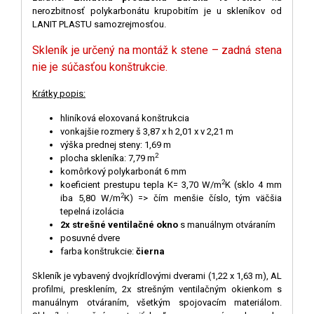
nerozbitnosť polykarbonátu krupobitím je u skleníkov od
LANIT PLASTU samozrejmosťou.
Skleník je určený na montáž k stene – zadná stena
nie je súčasťou konštrukcie.
Krátky popis:
hliníková eloxovaná konštrukcia
vonkajšie rozmery š 3,87 x h 2,01 x v 2,21 m
výška prednej steny: 1,69 m
2
plocha skleníka: 7,79 m
komôrkový polykarbonát 6 mm
2
koeficient prestupu tepla K= 3,70 W/m
K (sklo 4 mm
2
iba 5,80 W/m
K) => čím menšie číslo, tým väčšia
tepelná izolácia
2x strešné ventilačné okno
s manuálnym otváraním
posuvné dvere
farba konštrukcie:
čierna
Skleník je vybavený dvojkrídlovými dverami (1,22 x 1,63 m), AL
profilmi, presklením, 2x strešným ventilačným okienkom s
manuálnym otváraním, všetkým spojovacím materiálom.