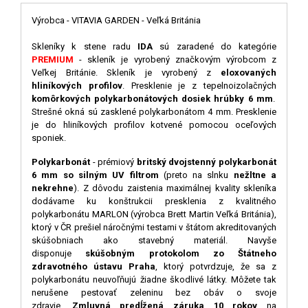
Výrobca - VITAVIA GARDEN - Veľká Británia
Skleníky k stene radu
IDA
sú zaradené do kategórie
PREMIUM
- skleník je vyrobený značkovým výrobcom z
Veľkej Británie. Skleník je vyrobený z
eloxovaných
hliníkových profilov
. Presklenie je z tepelnoizolačných
komôrkových polykarbonátových dosiek hrúbky 6 mm
.
Strešné okná sú zasklené polykarbonátom 4 mm. Presklenie
je do hliníkových profilov kotvené pomocou oceľových
sponiek.
Polykarbonát
- prémiový
britský dvojstenný polykarbonát
6 mm so silným UV filtrom
(preto na slnku
nežltne a
nekrehne
). Z dôvodu zaistenia maximálnej kvality skleníka
dodávame ku konštrukcii presklenia z kvalitného
polykarbonátu MARLON (výrobca Brett Martin Veľká Británia),
ktorý v ČR prešiel náročnými testami v štátom akreditovaných
skúšobniach ako stavebný materiál. Navyše
disponuje
skúšobným protokolom zo Štátneho
zdravotného ústavu Praha
, ktorý potvrdzuje, že sa z
polykarbonátu neuvoľňujú žiadne škodlivé látky. Môžete tak
nerušene pestovať zeleninu bez obáv o svoje
zdravie.
Zmluvná predĺžená záruka 10 rokov
na