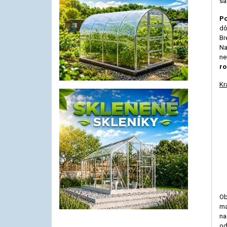
sa
Po
dô
Br
Na
ne
ro
Kr
Ob
ma
na
od