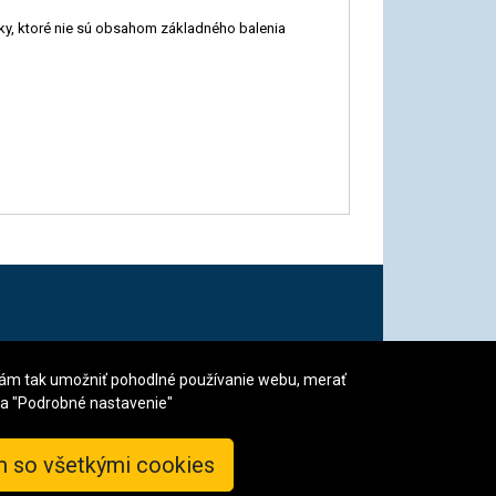
ky, ktoré nie sú obsahom základného balenia
ail info@sklenik.sk
vám tak umožniť pohodlné používanie webu, merať
 na "Podrobné nastavenie"
m so všetkými cookies