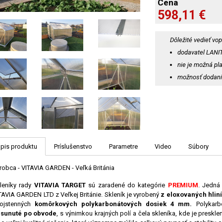
Cena
598,11 €
Dôležité vedieť vop
dodavatel LANIT
nie je možná pla
možnosť dodani
pis produktu
Príslušenstvo
Parametre
Video
Súbory
robca - VITAVIA GARDEN - Veľká Británia
leníky rady
VITAVIA
TARGET
sú zaradené do kategórie
PREMIUM
.
Jedná
TAVIA GARDEN LTD z Veľkej Británie. Skleník je vyrobený
z eloxovaných hliní
ojstenných
komôrkových polykarbonátových dosiek 4 mm.
Polykarbo
sunuté po obvode
,
s výnimkou krajných polí a čela skleníka, kde je preskl