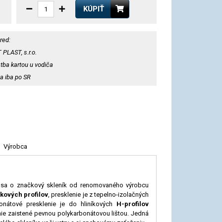
KÚPIŤ
red:
 PLAST, s.r.o.
tba kartou u vodiča
a iba po SR
Výrobca
 sa
o značkový skleník od renomovaného výrobcu
kových profilov
, presklenie je z tepelno-izolačných
nátové presklenie je do hliníkových
H-profilov
enie zaistené pevnou polykarbonátovou lištou. Jedná