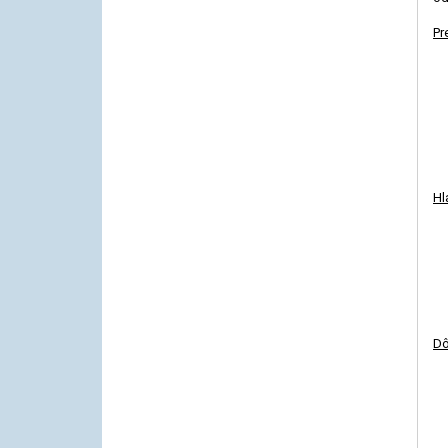
Pr
Hl
D