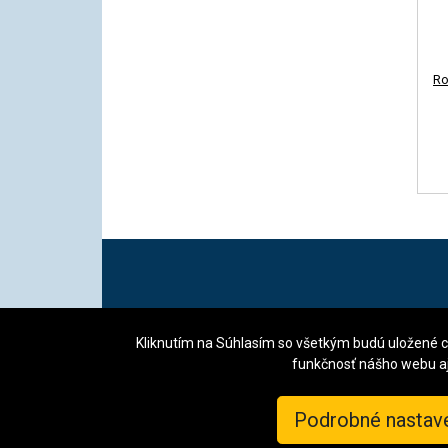
Ro
KROFTAS Czech s.r
Kliknutím na Súhlasím so všetkým budú uložené 
funkčnosť nášho webu aj 
Podrobné nastav