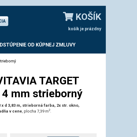
KOŠÍK
CIA
košík je prázdny
DSTÚPENIE OD KÚPNEJ ZMLUVY
trieborný
 VITAVIA TARGET
 4 mm strieborný
3 x d 3,83 m, strieborná farba, 2x str. okno,
2
adňa v cene
, plocha 7,39 m
.