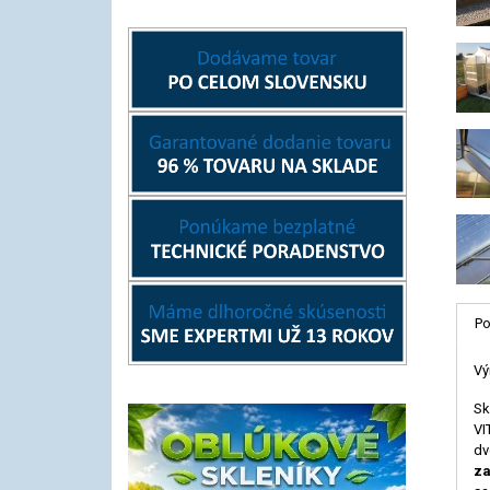
Po
Vý
Sk
VI
dv
za