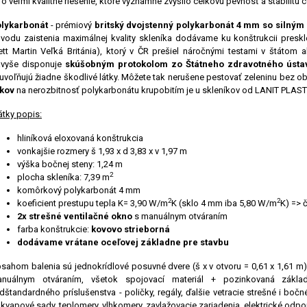
 o veľmi kvalitné riešenie, ktoré významne zvýšilo celkovú pevnosť a stabilitu 
lykarbonát
- prémiový
britský dvojstenný polykarbonát 4 mm so silným 
vodu zaistenia maximálnej kvality skleníka dodávame ku konštrukcii presk
ett Martin Veľká Británia), ktorý v ČR prešiel náročnými testami v štátom
vyše disponuje
skúšobným protokolom zo Štátneho zdravotného ústa
uvoľňujú žiadne škodlivé látky. Môžete tak nerušene pestovať zeleninu bez ob
kov
na nerozbitnosť polykarbonátu krupobitím je u skleníkov od LANIT PLA
átky popis:
hliníková eloxovaná konštrukcia
vonkajšie rozmery š 1,93 x d 3,83 x v 1,97 m
výška bočnej steny: 1,24 m
2
plocha skleníka: 7,39 m
komôrkový polykarbonát 4 mm
2
2
koeficient prestupu tepla K= 3,90 W/m
K (sklo 4 mm iba 5,80 W/m
K) => 
2x strešné ventilačné okno
s manuálnym otváraním
farba konštrukcie:
kovovo strieborná
dodávame vrátane oceľovej základne pre stavbu
sahom balenia sú jednokrídlové posuvné dvere (š x v otvoru = 0,61 x 1,61 m), 
nuálnym otváraním, všetok spojovací materiál + pozinkovaná zákl
dštandardného príslušenstva - poličky, regály, ďalšie vetracie strešné i boč
kvapové sady, teplomery, vlhkomery, zavlažovacie zariadenia, elektrické odpo