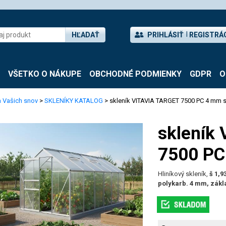
HĽADAŤ
PRIHLÁSIŤ
REGISTRÁ
VŠETKO O NÁKUPE
OBCHODNÉ PODMIENKY
GDPR
O
 Vašich snov
>
SKLENÍKY KATALOG
> skleník VITAVIA TARGET 7500 PC 4 mm s
skleník
7500 PC
Hliníkový skleník,
š 1,9
polykarb. 4 mm, zákl