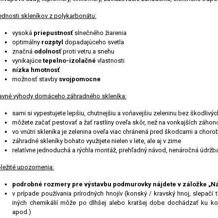
ednosti skleníkov z polykarbonátu:
vysoká
priepustnosť
slnečného žiarenia
optimálny
rozptyl
dopadajúceho svetla
značná
odolnosť
proti vetru a snehu
vynikajúce
tepelno-izolačné
vlastnosti
nízka hmotnosť
možnosť stavby
svojpomocne
avné výhody domáceho záhradného skleníka:
sami si vypestujete lepšiu, chutnejšiu a voňavejšiu zeleninu bez škodliv
môžete začať pestovať a žať rastliny oveľa skôr, než na vonkajších záho
vo vnútri skleníka je zelenina oveľa viac chránená pred škodcami a chor
záhradné skleníky bohato využijete nielen v lete, ale aj v zime
relatívne jednoduchá a rýchla montáž, prehľadný návod, nenáročná údržb
ô
ležité upozornenia:
podrobné rozmery pre výstavbu podmurovky nájdete v záložke „Ná
v prípade používania prírodných hnojív (konský / kravský hnoj, slepačí t
iných chemikálií môže po dlhšej alebo kratšej dobe dochádzať ku koró
apod.)