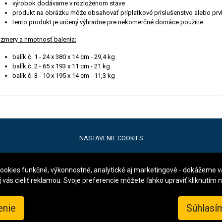
výrobok dodávame v rozloženom stave
produkt na obrázku môže obsahovať príplatkové príslušenstvo alebo prv
tento produkt je určený výhradne pre nekomerčné domáce použitie
zmery a hmotnosť balenia:
balík č. 1 - 24 x 380 x 14 cm - 29,4 kg
balík č. 2 - 65 x 193 x 11 cm - 21 kg
balík č. 3 - 10 x 195 x 14 cm - 11,3 kg
NASTAVENIE COOKIES
.o.
, Waltrova 1216/31,
318 00 Plzeň
,
Česká republika, tel. +420 731 481 111, em
cookies funkčné, výkonnostné, analytické aj marketingové - dokážeme 
vás cieliť reklamou. Svoje preferencie môžete ľahko upraviť kliknutím
enie
Súhlasí