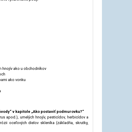
ých hnojív ako u obchodníkov
noch
obami ako vonku
a
vody“ v kapitole „Ako postaviť podmurovku?“
rus apod.), umelých hnojív, pesticídov, herbicídov a
zii oceľových dielov skleníka (základňa, skrutky,