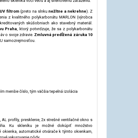
celého skleníka voči vetru a aj snehovému zaťaženiu.
UV filtrom
(preto na slnku
nežltne a nekrehne
). Z
lenia z kvalitného polykarbonátu MARLON (výrobca
 akreditovaných skúšobniach ako stavebný materiál.
vu Praha
, ktorý potvrdzuje, že sa z polykarbonátu
áv o svoje zdravie.
Zmluvná predĺžená záruka 10
STU samozrejmosťou.
čím menšie číslo, tým väčšia tepelná izolácia
AL profily, presklenie, 2x strešné ventilačné okno s
adňa. Ku skleníku je možné dokúpiť množstvo
né okienka, automatické otvárače k ​​týmto okienkam,
rové vykurovanie pôdy.