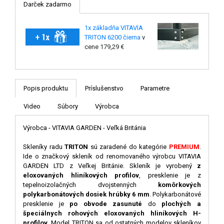
Darček zadarmo
1x základňa VITAVIA
TRITON 6200 čierna
v
cene 179,29 €
Popis produktu
Príslušenstvo
Parametre
Video
Súbory
Výrobca
Výrobca - VITAVIA GARDEN - Veľká Británia
Skleníky radu
TRITON
sú zaradené do kategórie
PREMIUM
.
Ide o značkový skleník od renomovaného výrobcu VITAVIA
GARDEN LTD z Veľkej Británie. Skleník je vyrobený
z
eloxovaných hliníkových profilov
, presklenie je z
tepelnoizolačných dvojstenných
komôrkových
polykarbonátových dosiek hrúbky 6 mm
. Polykarbonátové
presklenie je
po obvode zasunuté
do
plochých a
špeciálnych rohových eloxovaných hliníkových H-
profilov
. Model TRITON sa od ostatných modelov skleníkov