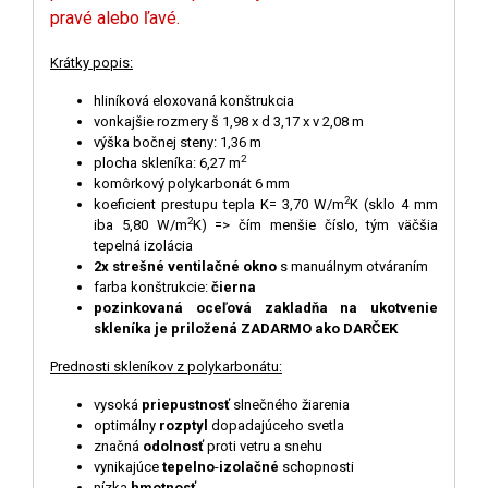
pravé alebo ľavé.
Krátky popis:
hliníková eloxovaná konštrukcia
vonkajšie rozmery š 1,98 x d 3,17 x v 2,08 m
výška bočnej steny: 1,36 m
2
plocha skleníka: 6,27 m
komôrkový polykarbonát 6 mm
2
koeficient prestupu tepla K= 3,70 W/m
K (sklo 4 mm
2
iba 5,80 W/m
K) => čím menšie číslo, tým väčšia
tepelná izolácia
2x strešné ventilačné okno
s manuálnym otváraním
farba konštrukcie:
čierna
pozinkovaná oceľová zakladňa na ukotvenie
skleníka je priložená ZADARMO ako DARČEK
Prednosti skleníkov z polykarbonátu:
vysoká
priepustnosť
slnečného žiarenia
optimálny
rozptyl
dopadajúceho svetla
značná
odolnosť
proti vetru a snehu
vynikajúce
tepelno
-
izolačné
schopnosti
nízka
hmotnosť