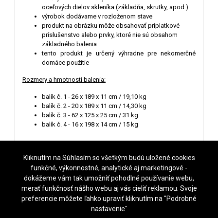
oceľových dielov skleníka (základňa, skrutky, apod.)
výrobok dodávame v rozloženom stave
produkt na obrázku môže obsahovať príplatkové
príslušenstvo alebo prvky, ktoré nie sú obsahom
základného balenia
tento produkt je určený výhradne pre nekomerčné
domáce použitie
Rozmery a hmotnosti balenia:
balík č. 1 - 26 x 189 x 11 cm / 19,10 kg
balík č. 2 - 20 x 189 x 11 cm / 14,30 kg
balík č. 3 - 62 x 125 x 25 cm / 31 kg
balík č. 4 - 16 x 198 x 14 cm / 15 kg
Kliknutím na Súhlasím so všetkým budú uložené cookies
funkčné, výkonnostné, analytické aj marketingové -
dokážeme vám tak umožniť pohodlné používanie webu,
NASTAVENIE COOKIES
merať funkčnosť nášho webu aj vás cieliť reklamou. Svoje
preferencie môžete ľahko upraviť kliknutím na "Podrobné
KROFTAS Czech s.r.o.
, Waltrova 1216/31,
318 00 Plzeň
,
Česká republika, tel.
nastavenie"
+420 731 481 111, email info@sklenik.sk