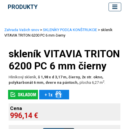
PRODUKTY
Zahrada Vašich snov
>
SKLENÍKY PODĽA KONŠTRUKCIE
> skleník
VITAVIA TRITON 6200 PC 6 mm čierny
skleník VITAVIA TRITON
6200 PC 6 mm čierny
Hliníkový skleník,
š 1,98 x d 3,17 m, čierny, 2x str. okno,
2
polykarbonát 6 mm, dvere na pántoch,
plocha 6,27 m
.
Cena
996,14 €