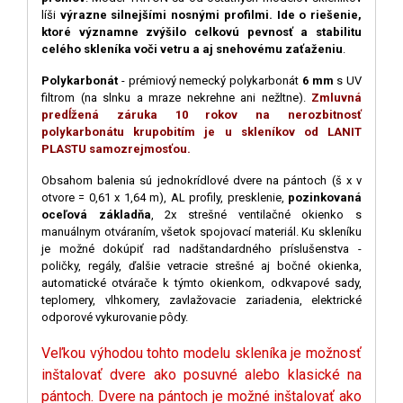
líši
výrazne silnejšími nosnými profilmi. Ide o riešenie,
ktoré významne zvýšilo celkovú pevnosť a stabilitu
celého skleníka voči vetru a aj snehovému zaťaženiu
.
Polykarbonát
- prémiový nemecký polykarbonát
6 mm
s UV
filtrom (na slnku a mraze nekrehne ani nežltne).
Zmluvná
predĺžená záruka 10 rokov na nerozbitnosť
polykarbonátu krupobitím je u skleníkov od LANIT
PLASTU samozrejmosťou.
Obsahom balenia sú jednokrídlové dvere na pántoch (š x v
otvore = 0,61 x 1,64 m), AL profily, presklenie,
pozinkovaná
oceľová základňa
, 2x strešné ventilačné okienko s
manuálnym otváraním, všetok spojovací materiál. Ku skleníku
je možné dokúpiť rad nadštandardného príslušenstva -
poličky, regály, ďalšie vetracie strešné aj bočné okienka,
automatické otvárače k týmto okienkom, odkvapové sady,
teplomery, vlhkomery, zavlažovacie zariadenia, elektrické
odporové vykurovanie pôdy.
Veľkou výhodou tohto modelu skleníka je možnosť
inštalovať dvere ako posuvné alebo klasické na
pántoch. Dvere na pántoch je možné inštalovať ako