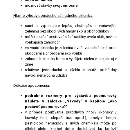
možnosť stavby
svojpomocne
Hlavné výhody domáceho záhradného skleníka:
sami si vypestujete lepšiu, chutnejšiu a voňavejšiu
zeleninu bez škodlivých hnojív ako u obchodníkov
môžete začať pestovať a žať rastliny oveľa skôr, než na
vonkajších záhonoch
vo vnútri skleníka je zelenina oveľa viac chránená pred
škodcami a chorobami ako vonku
záhradné skleníky bohato využijete nielen v lete, ale aj v
zime
relatívne jednoduchá a rýchla montáž, prehľadný
návod, nenáročná údržba
D
ô
ležité upozornenia:
podrobné rozmery pre výstavbu podmurovky
nájdete v záložke „Návody“ v kapitole „Ako
postaviť podmurovku?“
v prípade používania prírodných hnojív (konský /
kravský hnoj, slepačí trus apod.), umelých hnojív,
pesticídov, herbicídov a iných chemikálií môže po
dlhšej alebo kratšej dobe dochádzať ku korózii