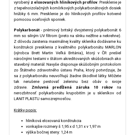
vyrobený
z eloxovaných hliníkových profilov
. Presklenie je
z tepelnoizolačných komôrkových polykarbonátových dosiek
hrúbky 6 mm. Presklenie je do hliníkových profilov kotvené
pomocou oceľových sponiek.
Polykarbonát
- prémiový
britský dvojstenný polykarbonát 6
mm so silným UV filtrom
(preto na slnku
nežltne a nekrehne
).
Z dôvodu zaistenia maximálnej kvality skleníka dodávame ku
konštrukcii presklenia z kvalitného polykarbonátu MARLON
(výrobca Brett Martin Veľká Británia), ktorý v ČR prešiel
náročnými testami v štátom akreditovaných skúšobniach ako
stavebný materiál. Navyše disponuje
skúšobným protokolom
zo Štátneho zdravotného ústavu Praha
, ktorý potvrdzuje, že
sa z polykarbonátu neuvoľňujú žiadne škodlivé látky. Môžete
tak nerušene pestovať zeleninu bez obáv o svoje
zdravie.
Zmluvná predĺžená záruka 10 rokov
na
nerozbitnosť polykarbonátu krupobitím je u skleníkov od
LANIT PLASTU samozrejmosťou.
Krátky popis:
hliníková eloxovaná konštrukcia
vonkajšie rozmery š 1,95 x d 1,31 x v 1,97 m
výška bočnej steny: 1,24 m