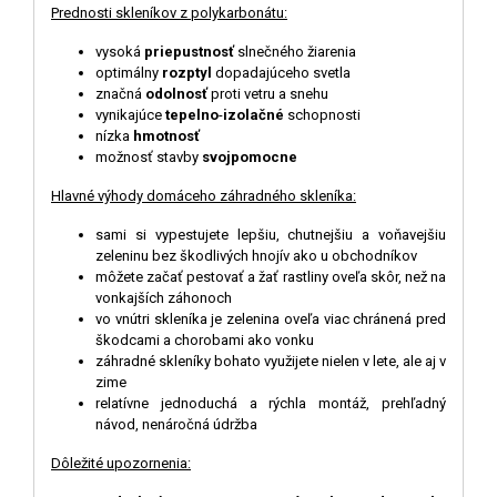
Prednosti skleníkov z polykarbonátu:
vysoká
priepustnosť
slnečného žiarenia
optimálny
rozptyl
dopadajúceho svetla
značná
odolnosť
proti vetru a snehu
vynikajúce
tepelno
-
izolačné
schopnosti
nízka
hmotnosť
možnosť stavby
svojpomocne
Hlavné výhody domáceho záhradného skleníka:
sami si vypestujete lepšiu, chutnejšiu a voňavejšiu
zeleninu bez škodlivých hnojív ako u obchodníkov
môžete začať pestovať a žať rastliny oveľa skôr, než na
vonkajších záhonoch
vo vnútri skleníka je zelenina oveľa viac chránená pred
škodcami a chorobami ako vonku
záhradné skleníky bohato využijete nielen v lete, ale aj v
zime
relatívne jednoduchá a rýchla montáž, prehľadný
návod, nenáročná údržba
D
ô
ležité upozornenia: