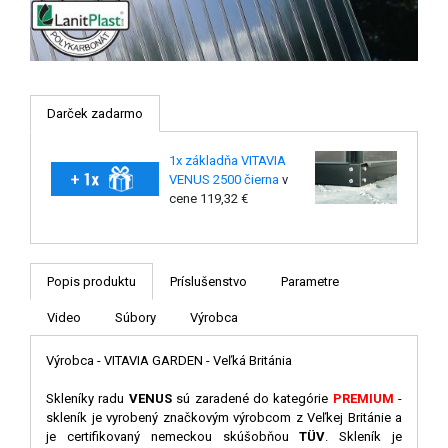
Darček zadarmo
1x základňa VITAVIA
VENUS 2500 čierna
v
cene 119,32 €
Popis produktu
Príslušenstvo
Parametre
Video
Súbory
Výrobca
Výrobca - VITAVIA GARDEN - Veľká Británia
Skleníky radu
VENUS
sú zaradené do kategórie
PREMIUM
-
skleník je vyrobený značkovým výrobcom z Veľkej Británie a
je certifikovaný nemeckou skúšobňou
TÜV
. Skleník je