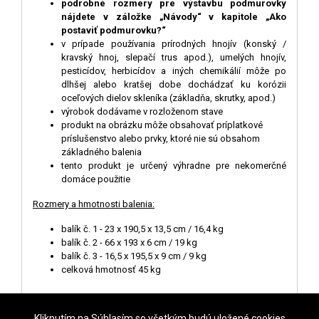
podrobné rozmery pre výstavbu podmurovky
nájdete v záložke „Návody“ v kapitole „Ako
postaviť podmurovku?“
v prípade používania prírodných hnojív (konský /
kravský hnoj, slepačí trus apod.), umelých hnojív,
pesticídov, herbicídov a iných chemikálií môže po
dlhšej alebo kratšej dobe dochádzať ku korózii
oceľových dielov skleníka (základňa, skrutky, apod.)
výrobok dodávame v rozloženom stave
produkt na obrázku môže obsahovať príplatkové
príslušenstvo alebo prvky, ktoré nie sú obsahom
základného balenia
tento produkt je určený výhradne pre nekomerčné
domáce použitie
Rozmery a hmotnosti balenia:
balík č. 1 - 23 x 190,5 x 13,5 cm / 16,4 kg
balík č. 2 -
66 x 193 x 6 cm / 19 kg
balík č. 3 - 16,5 x 195,5 x 9 cm / 9 kg
celková hmotnosť 45 kg
Kliknutím na Súhlasím so všetkým budú uložené cookies