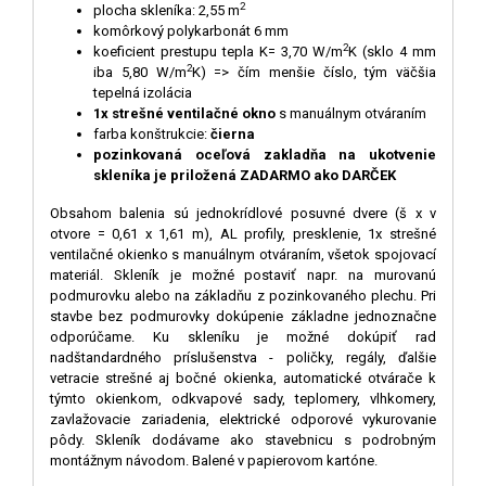
2
plocha skleníka: 2,55 m
komôrkový polykarbonát 6 mm
2
koeficient prestupu tepla K= 3,70 W/m
K (sklo 4 mm
2
iba 5,80 W/m
K) => čím menšie číslo, tým väčšia
tepelná izolácia
1x strešné ventilačné okno
s manuálnym otváraním
farba konštrukcie:
čierna
pozinkovaná oceľová zakladňa na ukotvenie
skleníka je priložená ZADARMO ako DARČEK
Obsahom balenia sú jednokrídlové posuvné dvere (š x v
otvore = 0,61 x 1,61 m), AL profily, presklenie, 1x strešné
ventilačné okienko s manuálnym otváraním, všetok spojovací
materiál. Skleník je možné postaviť napr. na murovanú
podmurovku alebo na základňu z pozinkovaného plechu. Pri
stavbe bez podmurovky dokúpenie základne jednoznačne
odporúčame. Ku skleníku je možné dokúpiť rad
nadštandardného príslušenstva - poličky, regály, ďalšie
vetracie strešné aj bočné okienka, automatické otvárače k
týmto okienkom, odkvapové sady, teplomery, vlhkomery,
zavlažovacie zariadenia, elektrické odporové vykurovanie
pôdy. Skleník dodávame ako stavebnicu s podrobným
montážnym návodom. Balené v papierovom kartóne.