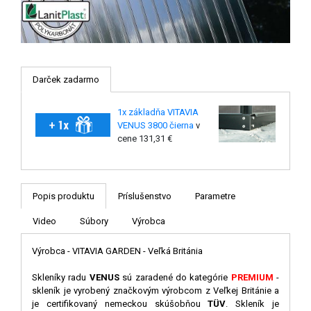
Darček zadarmo
1x základňa VITAVIA
VENUS 3800 čierna
v
cene 131,31 €
Popis produktu
Príslušenstvo
Parametre
Video
Súbory
Výrobca
Výrobca - VITAVIA GARDEN - Veľká Británia
Skleníky radu
VENUS
sú zaradené do kategórie
PREMIUM
-
skleník je vyrobený značkovým výrobcom z Veľkej Británie a
je certifikovaný nemeckou skúšobňou
TÜV
. Skleník je