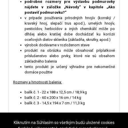
podrobné rozmery pre výstavbu podmurovky
nájdete v záložke „Návody“ v kapitole „Ako
postaviť podmurovku?“
v prípade používania prírodných hnojív (konský /
kravský hnoj, slepačí trus apod.), umelých hnojív,
pesticídov, herbicídov a iných chemikálií môže po
dlhšej alebo kratšej dobe dochádzať ku korózii
oceľových dielov skleníka (základňa, skrutky, apod.)
výrobok dodávame v rozloženom stave
produkt na obrázku môže obsahovať príplatkové
príslušenstvo alebo prvky, ktoré nie sú obsahom
základného balenia
tento produkt je určený výhradne pre nekomerčné
domáce použitie
Rozmery a hmotnosti balenia:
balík č. 1 - 22 x 188 x 12,5 cm / 18,9 kg
balík č. 2 - 60 x 200 x 16 cm / 14 kg
balík č. 3 - 14,5 x 194 x 7 cm / 11,3 kg
Kliknutím na Súhlasím so všetkým budú uložené cookies