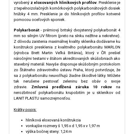
vyrobený
z eloxovaných hliníkových profilov
. Presklenie je
z tepelnoizolačných komôrkových polykarbonátových dosiek
hrúbky 4 mm. Presklenie je do hliníkových profilov kotvené
pomocou oceľových sponiek.
Polykarbonát
- prémiový
britský dvojstenný polykarbonát 4
mm so silným UV filtrom
(preto na slnku
nežltne a nekrehne
).
Z dôvodu zaistenia maximálnej kvality skleníka dodávame ku
konštrukcii presklenia z kvalitného polykarbonátu MARLON
(výrobca Brett Martin Veľká Británia), ktorý v ČR prešiel
náročnými testami v štátom akreditovaných skúšobniach ako
stavebný materiál. Navyše disponuje
skúšobným protokolom
zo Štátneho zdravotného ústavu Praha
, ktorý potvrdzuje, že
sa z polykarbonátu neuvoľňujú žiadne škodlivé látky. Môžete
tak nerušene pestovať zeleninu bez obáv o svoje
zdravie.
Zmluvná predĺžená záruka 10 rokov
na
nerozbitnosť polykarbonátu krupobitím je u skleníkov od
LANIT PLASTU samozrejmosťou.
Krátky popis:
hliníková eloxovaná konštrukcia
vonkajšie rozmery š 1,95 x d 1,95 x v 1,97 m
výška bočnej steny: 1,24 m