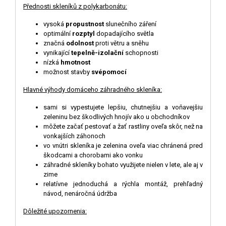
Přednosti skleníků z polykarbonátu:
vysoká
propustnost
slunečního záření
optimální
rozptyl
dopadajícího světla
značná
odolnost
proti větru a sněhu
vynikající
tepelně-izolační
schopnosti
nízká
hmotnost
možnost stavby
svépomocí
Hlavné výhody domáceho záhradného skleníka:
sami si vypestujete lepšiu, chutnejšiu a voňavejšiu
zeleninu bez škodlivých hnojív ako u obchodníkov
môžete začať pestovať a žať rastliny oveľa skôr, než na
vonkajších záhonoch
vo vnútri skleníka je zelenina oveľa viac chránená pred
škodcami a chorobami ako vonku
záhradné skleníky bohato využijete nielen v lete, ale aj v
zime
relatívne jednoduchá a rýchla montáž, prehľadný
návod, nenáročná údržba
D
ô
ležité upozornenia: