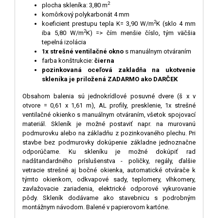
2
plocha skleníka: 3,80 m
komôrkový polykarbonát 4 mm
2
koeficient prestupu tepla K= 3,90 W/m
K (sklo 4 mm
2
iba 5,80 W/m
K) => čím menšie číslo, tým väčšia
tepelná izolácia
1x strešné ventilačné okno
s manuálnym otváraním
farba konštrukcie:
čierna
pozinkovaná oceľová zakladňa na ukotvenie
skleníka je priložená ZADARMO ako DARČEK
Obsahom balenia sú jednokrídlové posuvné dvere (š x v
otvore = 0,61 x 1,61 m), AL profily, presklenie, 1x strešné
ventilačné okienko s manuálnym otváraním, všetok spojovací
materiál. Skleník je možné postaviť napr. na murovanú
podmurovku alebo na základňu z pozinkovaného plechu. Pri
stavbe bez podmurovky dokúpenie základne jednoznačne
odporúčame. Ku skleníku je možné dokúpiť rad
nadštandardného príslušenstva - poličky, regály, ďalšie
vetracie strešné aj bočné okienka, automatické otvárače k
týmto okienkom, odkvapové sady, teplomery, vlhkomery,
zavlažovacie zariadenia, elektrické odporové vykurovanie
pôdy. Skleník dodávame ako stavebnicu s podrobným
montážnym návodom. Balené v papierovom kartóne.