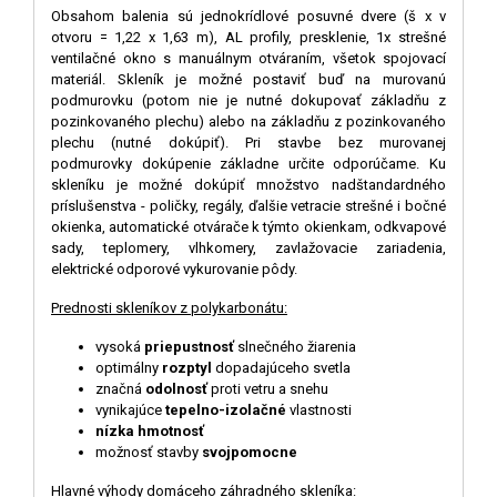
Obsahom balenia sú jednokrídlové posuvné dvere (š x v
otvoru = 1,22 x 1,63 m), AL profily, presklenie, 1x strešné
ventilačné okno s manuálnym otváraním, všetok spojovací
materiál. Skleník je možné postaviť buď na murovanú
podmurovku (potom nie je nutné dokupovať základňu z
pozinkovaného plechu) alebo na základňu z pozinkovaného
plechu (nutné dokúpiť). Pri stavbe bez murovanej
podmurovky dokúpenie základne určite odporúčame. Ku
skleníku je možné dokúpiť množstvo nadštandardného
príslušenstva - poličky, regály, ďalšie vetracie strešné i bočné
okienka, automatické otvárače k ​​týmto okienkam, odkvapové
sady, teplomery, vlhkomery, zavlažovacie zariadenia,
elektrické odporové vykurovanie pôdy.
Prednosti skleníkov z polykarbonátu:
vysoká
priepustnosť
slnečného žiarenia
optimálny
rozptyl
dopadajúceho svetla
značná
odolnosť
proti vetru a snehu
vynikajúce
tepelno-izolačné
vlastnosti
nízka hmotnosť
možnosť stavby
svojpomocne
Hlavné výhody domáceho záhradného skleníka: