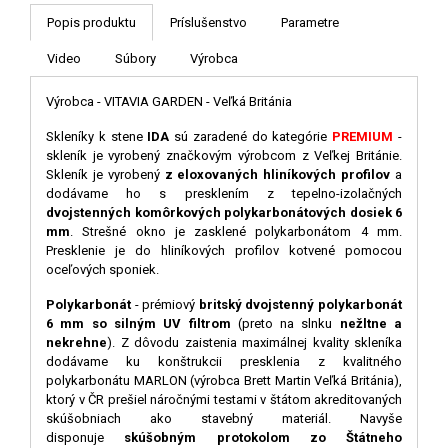
Popis produktu
Príslušenstvo
Parametre
Video
Súbory
Výrobca
Výrobca - VITAVIA GARDEN - Veľká Británia
Skleníky k stene
IDA
sú zaradené do kategór
ie
PREMIUM
-
skleník je vyrobený značkovým výrobcom z Veľkej Británie
.
Skleník je vyrobený
z eloxovaných hliníkových profilov
a
dodávame ho s presklením z tepelno-izolačných
dvojstenných komôrkových polykarbonátových dosiek 6
mm
. Strešné okno je zasklené polykarbonátom 4 mm.
Presklenie je do hliníkových profilov kotvené pomocou
oceľových sponiek.
Polykarbonát
- prémiový
britský dvojstenný polykarbonát
6 mm so silným UV filtrom
(preto na slnku
nežltne a
nekrehne
). Z dôvodu zaistenia maximálnej kvality skleníka
dodávame ku konštrukcii presklenia z kvalitného
polykarbonátu MARLON (výrobca Brett Martin Veľká Británia),
ktorý v ČR prešiel náročnými testami v štátom akreditovaných
skúšobniach ako stavebný materiál. Navyše
disponuje
skúšobným protokolom zo Štátneho