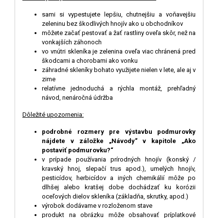
sami si vypestujete lepšiu, chutnejšiu a voňavejšiu
zeleninu bez škodlivých hnojív ako u obchodníkov
môžete začať pestovať a žať rastliny oveľa skôr, než na
vonkajších záhonoch
vo vnútri skleníka je zelenina oveľa viac chránená pred
škodcami a chorobami ako vonku
záhradné skleníky bohato využijete nielen v lete, ale aj v
zime
relatívne jednoduchá a rýchla montáž, prehľadný
návod, nenáročná údržba
D
ô
ležité upozornenia:
podrobné rozmery pre výstavbu podmurovky
nájdete v záložke „Návody“ v kapitole „Ako
postaviť podmurovku?“
v prípade používania prírodných hnojív (konský /
kravský hnoj, slepačí trus apod.), umelých hnojív,
pesticídov, herbicídov a iných chemikálií môže po
dlhšej alebo kratšej dobe dochádzať ku korózii
oceľových dielov skleníka (základňa, skrutky, apod.)
výrobok dodávame v rozloženom stave
produkt na obrázku môže obsahovať príplatkové