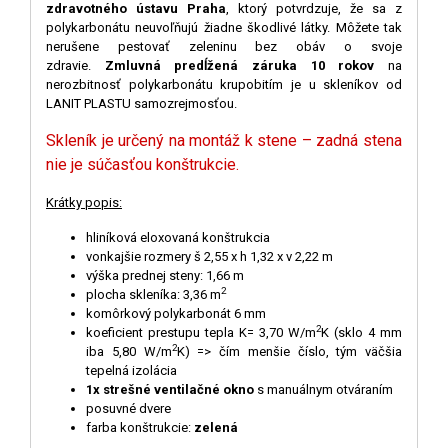
zdravotného ústavu Praha
, ktorý potvrdzuje, že sa z
polykarbonátu neuvoľňujú žiadne škodlivé látky. Môžete tak
nerušene pestovať zeleninu bez obáv o svoje
zdravie.
Zmluvná predĺžená záruka 10 rokov
na
nerozbitnosť polykarbonátu krupobitím je u skleníkov od
LANIT PLASTU samozrejmosťou.
Skleník je určený na montáž k stene – zadná stena
nie je súčasťou konštrukcie.
Krátky popis:
hliníková eloxovaná konštrukcia
vonkajšie rozmery š 2,55 x h 1,32 x v 2,22 m
výška prednej steny: 1,66 m
2
plocha skleníka: 3,36 m
komôrkový polykarbonát 6 mm
2
koeficient prestupu tepla K= 3,70 W/m
K (sklo 4 mm
2
iba 5,80 W/m
K) => čím menšie číslo, tým väčšia
tepelná izolácia
1x strešné ventilačné okno
s manuálnym otváraním
posuvné dvere
farba konštrukcie:
zelená