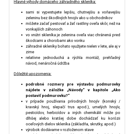
Hlavné výhody domáceho záhradného skleníka:
sami si vypestujete lepšiu, chutnejšiu a voňavejšiu
zeleninu bez škodlivých hnojív ako u obchodníkov
môžete začať pestovať a žať rastliny oveľa skôr, než na
vonkajších záhonoch
vo vnútri skleníka je zelenina oveľa viac chránená pred
škodcami a chorobami ako vonku
záhradné skleníky bohato využijete nielen v lete, ale aj v
zime
relatívne jednoduchá a rýchla montáž, prehľadný
návod, nenáročná údržba
D
ô
ležité upozornenia:
podrobné rozmery pre výstavbu podmurovky
nájdete v záložke „Návody“ v kapitole „Ako
postaviť podmurovku?“
v prípade používania prírodných hnojív (konský /
kravský hnoj, slepačí trus apod.), umelých hnojív,
pesticídov, herbicídov a iných chemikálií môže po
dlhšej alebo kratšej dobe dochádzať ku korózii
oceľových dielov skleníka (základňa, skrutky, apod.)
výrobok dodávame v rozloženom stave