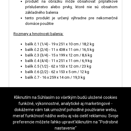
produkt na obrázku môže obsahovať príplatkové
príslušenstvo alebo prvky, ktoré nie sú obsahom
základného balenia
tento produkt je určený výhradne pre nekomerčné
domáce použitie
Rozmery a hmotnosti balenia:
balík č.1 (1/4) - 19 x 251 x 10 cm / 18,2 kg
balík č.2 (2/4) - 11 x 438 x 11 cm / 16,5 kg
balík č.3 (3/4) - 15 x 199 x 12 cm / 8,6 kg
balík č.4 (4/4) - 11 x 251 x 11 cm / 6,9 kg
balík č.5 (1/2) - 62 x 153 x 12 cm / 23 kg
balík č.6 (2/2) - 62 x 153 x 5 cm / 12 kg
balík č.7 - 16 x 259 x 14 cm / 19,3 kg
Kliknutím na Súhlasím so všetkým budú uložené cookies
funkčné, výkonnostné, analytické aj marketingové -
dokážeme vám tak umožniť pohodlné používanie webu,
NASTAVENIE COOKIES
merať funkčnosť nášho webu aj vás cieliť reklamou. Svoje
preferencie môžete ľahko upraviť kliknutím na "Podrobné
KROFTAS Czech s.r.o.
, Waltrova 1216/31,
318 00 Plzeň
,
Česká republika, tel.
nastavenie"
+420 731 481 111, email info@sklenik.sk