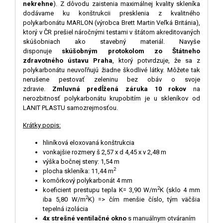
nekrehne
). Z dôvodu zaistenia maximálnej kvality skleníka
dodávame ku konštrukcii presklenia z kvalitného
polykarbonátu MARLON (výrobca Brett Martin Veľká Británia),
ktorý v ČR prešiel náročnými testami v štátom akreditovaných
skúšobniach ako stavebný materiál. Navyše
disponuje
skúšobným protokolom zo Štátneho
zdravotného ústavu Praha
, ktorý potvrdzuje, že sa z
polykarbonátu neuvoľňujú žiadne škodlivé látky. Môžete tak
nerušene pestovať zeleninu bez obáv o svoje
zdravie.
Zmluvná predĺžená záruka 10 rokov
na
nerozbitnosť polykarbonátu krupobitím je u skleníkov od
LANIT PLASTU samozrejmosťou.
Krátky popis:
hliníková eloxovaná konštrukcia
vonkajšie rozmery š 2,57 x d 4,45 x v 2,48 m
výška bočnej steny: 1,54 m
2
plocha skleníka: 11,44 m
komôrkový polykarbonát 4 mm
2
koeficient prestupu tepla K= 3,90 W/m
K (sklo 4 mm
2
iba 5,80 W/m
K) => čím menšie číslo, tým väčšia
tepelná izolácia
4x strešné ventilačné okno
s manuálnym otváraním