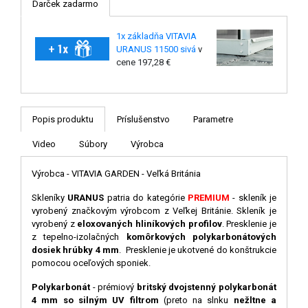
Darček zadarmo
1x základňa VITAVIA
URANUS 11500 sivá
v
cene 197,28 €
Popis produktu
Príslušenstvo
Parametre
Video
Súbory
Výrobca
Výrobca - VITAVIA GARDEN - Veľká Británia
Skleníky
URANUS
patria do kategórie
PREMIUM
- skleník je
vyrobený značkovým výrobcom z Veľkej Británie.
Skleník
je
vyrobený
z
eloxovaných
hliníkových
profilov
.
Presklenie
je
z tepelno-izolačných
komôrkových polykarbonátových
dosiek hrúbky 4 mm
. Presklenie je ukotvené do konštrukcie
pomocou oceľových sponiek.
Polykarbonát
- prémiový
britský dvojstenný polykarbonát
4 mm so silným UV filtrom
(preto na slnku
nežltne a