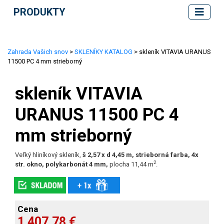
PRODUKTY
Zahrada Vašich snov
>
SKLENÍKY KATALOG
> skleník VITAVIA URANUS
11500 PC 4 mm strieborný
skleník VITAVIA
URANUS 11500 PC 4
mm strieborný
Veľký hliníkový skleník,
š 2,57 x d 4,45 m, strieborná farba, 4x
2
str. okno, polykarbonát 4 mm,
plocha 11,44 m
.
Cena
1 407,78 €