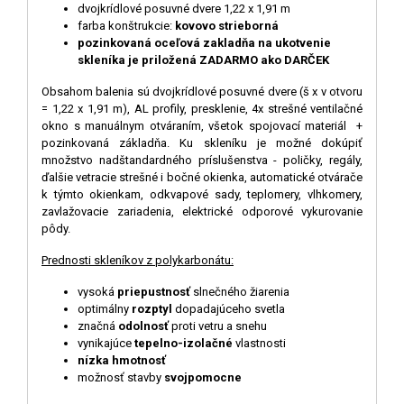
dvojkrídlové posuvné dvere 1,22 x 1,91 m
farba konštrukcie:
kovovo strieborná
pozinkovaná oceľová zakladňa na ukotvenie
skleníka je priložená ZADARMO ako DARČEK
Obsahom balenia sú dvojkrídlové posuvné dvere (š x v otvoru
= 1,22 x 1,91 m), AL profily, presklenie, 4x strešné ventilačné
okno s manuálnym otváraním, všetok spojovací materiál +
pozinkovaná základňa. Ku skleníku je možné dokúpiť
množstvo nadštandardného príslušenstva - poličky, regály,
ďalšie vetracie strešné i bočné okienka, automatické otvárače
k ​​týmto okienkam, odkvapové sady, teplomery, vlhkomery,
zavlažovacie zariadenia, elektrické odporové vykurovanie
pôdy.
Prednosti skleníkov z polykarbonátu:
vysoká
priepustnosť
slnečného žiarenia
optimálny
rozptyl
dopadajúceho svetla
značná
odolnosť
proti vetru a snehu
vynikajúce
tepelno-izolačné
vlastnosti
nízka hmotnosť
možnosť stavby
svojpomocne